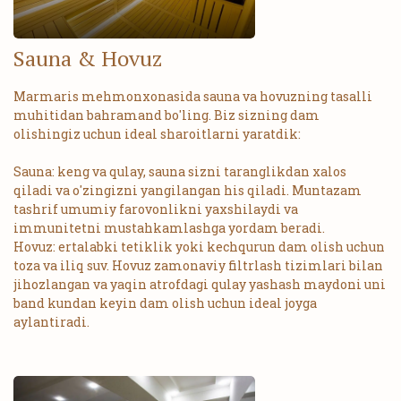
Sauna & Hovuz
Marmaris mehmonxonasida sauna va hovuzning tasalli
muhitidan bahramand bo'ling. Biz sizning dam
olishingiz uchun ideal sharoitlarni yaratdik:
Sauna: keng va qulay, sauna sizni taranglikdan xalos
qiladi va o'zingizni yangilangan his qiladi. Muntazam
tashrif umumiy farovonlikni yaxshilaydi va
immunitetni mustahkamlashga yordam beradi.
Hovuz: ertalabki tetiklik yoki kechqurun dam olish uchun
toza va iliq suv. Hovuz zamonaviy filtrlash tizimlari bilan
jihozlangan va yaqin atrofdagi qulay yashash maydoni uni
band kundan keyin dam olish uchun ideal joyga
aylantiradi.