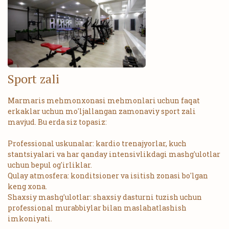
Sport zali
Marmaris mehmonxonasi mehmonlari uchun faqat
erkaklar uchun mo'ljallangan zamonaviy sport zali
mavjud. Bu erda siz topasiz:
Professional uskunalar: kardio trenajyorlar, kuch
stantsiyalari va har qanday intensivlikdagi mashg'ulotlar
uchun bepul og'irliklar.
Qulay atmosfera: konditsioner va isitish zonasi bo'lgan
keng xona.
Shaxsiy mashg'ulotlar: shaxsiy dasturni tuzish uchun
professional murabbiylar bilan maslahatlashish
imkoniyati.