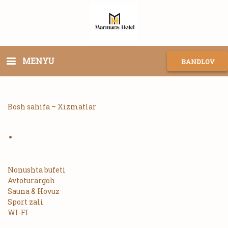
MENYU
BANDLOV
Bosh sahifa
–
Xizmatlar
.
Nonushta bufeti
Avtoturargoh
Sauna & Hovuz
Sport zali
WI-FI