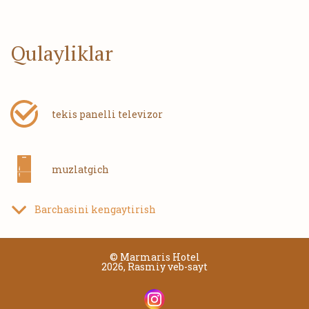
Qulayliklar
tekis panelli televizor
muzlatgich
Barchasini kengaytirish
xalatlar
© Marmaris Hotel
2026, Rasmiy veb-sayt
gigiyena vositalari