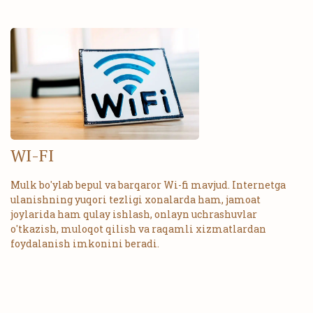
WI-FI
Mulk bo'ylab bepul va barqaror Wi-fi mavjud. Internetga
ulanishning yuqori tezligi xonalarda ham, jamoat
joylarida ham qulay ishlash, onlayn uchrashuvlar
o'tkazish, muloqot qilish va raqamli xizmatlardan
foydalanish imkonini beradi.