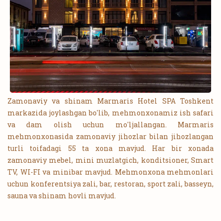
Zamonaviy va shinam Marmaris Hotel SPA Toshkent
markazida joylashgan bo'lib, mehmonxonamiz ish safari
va dam olish uchun mo'ljallangan. Marmaris
mehmonxonasida zamonaviy jihozlar bilan jihozlangan
turli toifadagi 55 ta xona mavjud. Har bir xonada
zamonaviy mebel, mini muzlatgich, konditsioner, Smart
TV, WI-FI va minibar mavjud. Mehmonxona mehmonlari
uchun konferentsiya zali, bar, restoran, sport zali, basseyn,
sauna va shinam hovli mavjud.