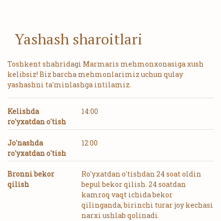
Yashash sharoitlari
Toshkent shahridagi Marmaris mehmonxonasiga xush
kelibsiz! Biz barcha mehmonlarimiz uchun qulay
yashashni ta'minlashga intilamiz.
Kelishda
14:00
ro'yxatdan o'tish
Jo'nashda
12:00
ro'yxatdan o'tish
Bronni bekor
Ro'yxatdan o'tishdan 24 soat oldin
qilish
bepul bekor qilish. 24 soatdan
kamroq vaqt ichida bekor
qilinganda, birinchi turar joy kechasi
narxi ushlab qolinadi.